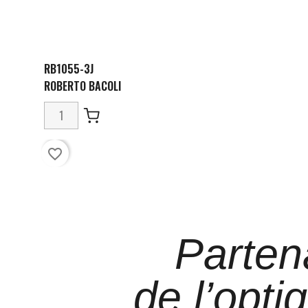
RB1055-3J
ROBERTO BACOLI
favorite_border
Parten
de l’opti