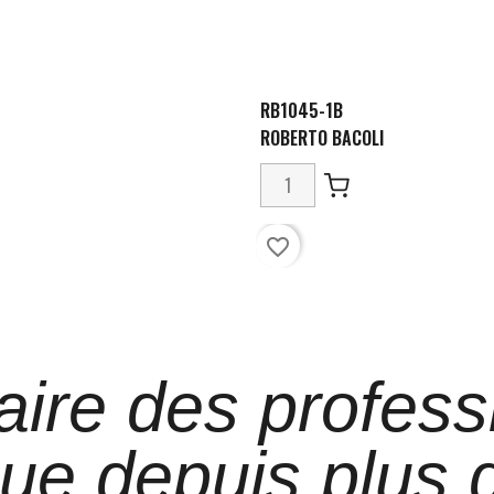
RB1045-1B
ROBERTO BACOLI
favorite_border
aire des profess
que depuis plus