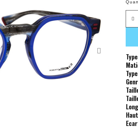
Quan
Type
Mati
Type
Gen
Tail
Tail
Long
Haut
Ecar