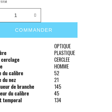
tité
COMMANDER
OPTIQUE
ère
PLASTIQUE
 cerclage
CERCLEE
re
HOMME
le du calibre
52
le du nez
21
ueur de branche
145
eur du calibre
45
t temporal
134