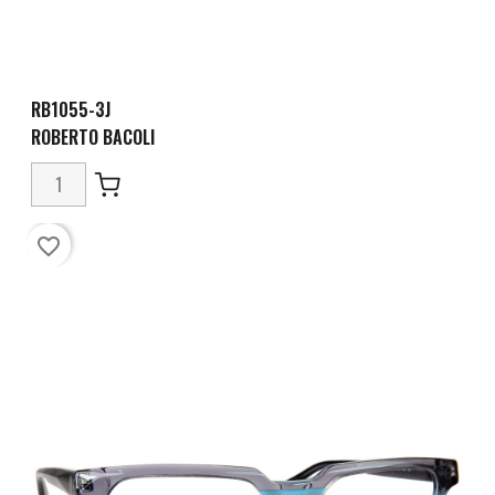
RB1055-3J
ROBERTO BACOLI
favorite_border