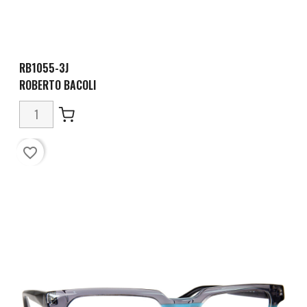
RB1055-3J
ROBERTO BACOLI
favorite_border