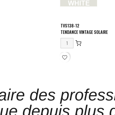
TVS138-12
TENDANCE VINTAGE SOLAIRE
favorite_border
aire des profess
que depuis plus