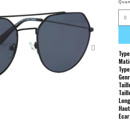
Quan
Type
Mati
Type
Gen
Tail
Tail
Long
Haut
Ecar