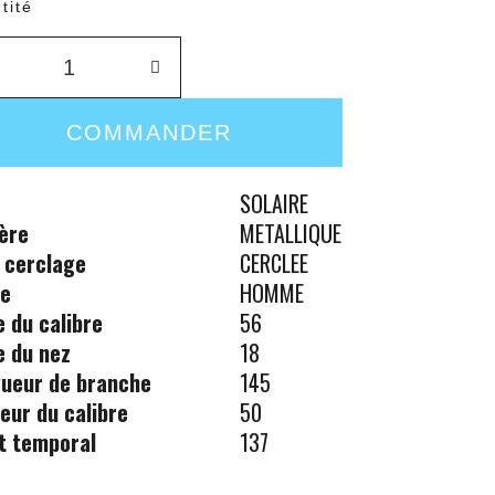
tité
COMMANDER
SOLAIRE
ère
METALLIQUE
 cerclage
CERCLEE
re
HOMME
le du calibre
56
le du nez
18
ueur de branche
145
eur du calibre
50
t temporal
137