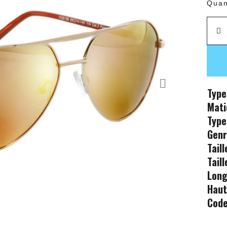
Quan
Type
Mati
Type
Gen
Tail
Tail
Long
Haut
Code