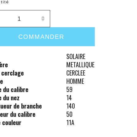
tité
COMMANDER
SOLAIRE
ère
METALLIQUE
 cerclage
CERCLEE
re
HOMME
le du calibre
59
le du nez
14
ueur de branche
140
eur du calibre
50
 couleur
11A