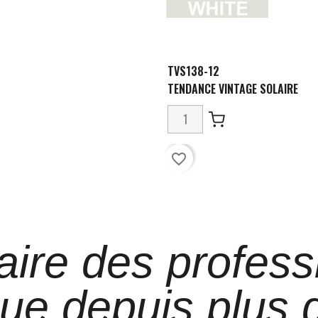
TVS138-12
TENDANCE VINTAGE SOLAIRE
favorite_border
aire des profess
que depuis plus