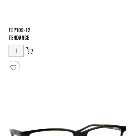
TEP109-12
TENDANCE
favorite_border