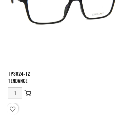
TP3024-12
TENDANCE
favorite_border