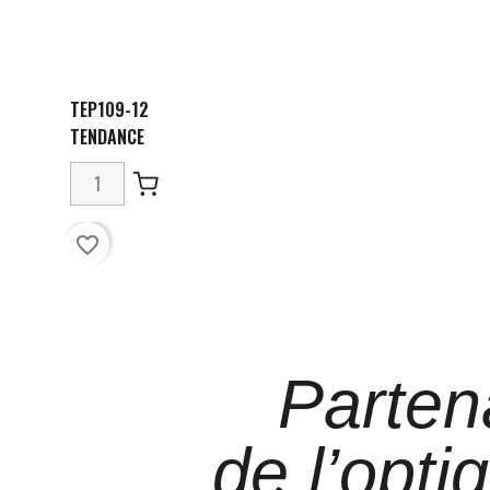
TEP109-12
TENDANCE
favorite_border
Parten
de l’opti