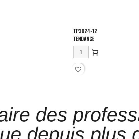
TP3024-12
TENDANCE
favorite_border
aire des profess
que depuis plus