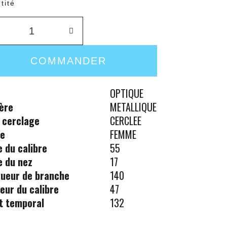
tité
COMMANDER
OPTIQUE
ère
METALLIQUE
 cerclage
CERCLEE
re
FEMME
le du calibre
55
le du nez
17
ueur de branche
140
eur du calibre
47
t temporal
132