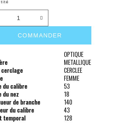
tité
COMMANDER
OPTIQUE
ère
METALLIQUE
 cerclage
CERCLEE
re
FEMME
le du calibre
53
le du nez
18
ueur de branche
140
eur du calibre
43
t temporal
128