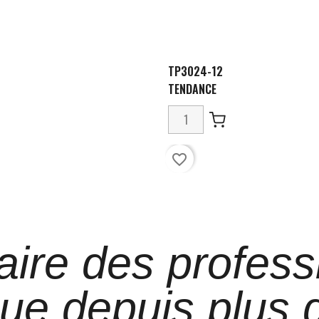
TP3024-12
TENDANCE
favorite_border
aire des profess
que depuis plus