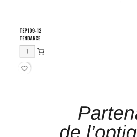
TEP109-12
TENDANCE
favorite_border
Parten
de l’opti