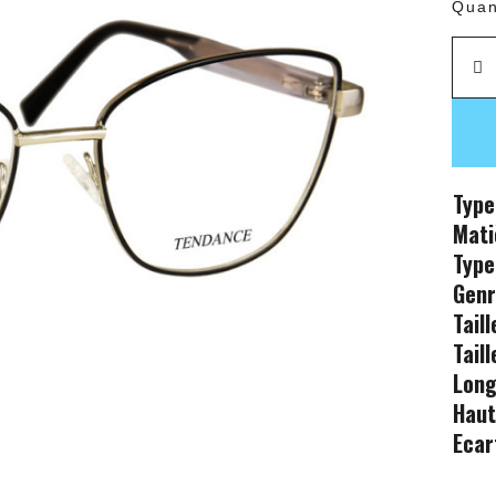
Quan
Type
Mati
Type
Gen
Tail
Tail
Long
Haut
Ecar