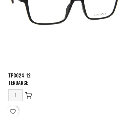
TP3024-12
TENDANCE
favorite_border