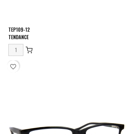
TEP109-12
TENDANCE
favorite_border