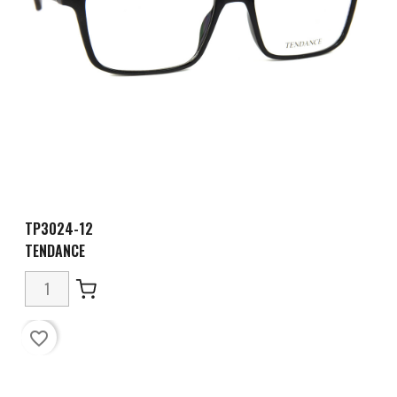
TP3024-12
TENDANCE
favorite_border