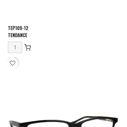
TEP109-12
TENDANCE
favorite_border