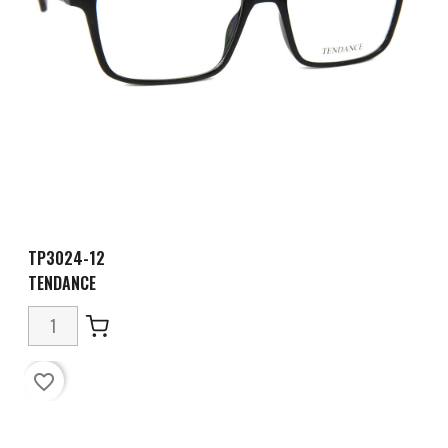
TP3024-12
TENDANCE
favorite_border