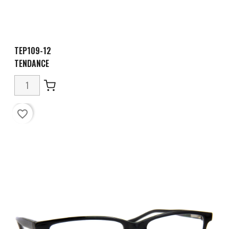
TEP109-12
TENDANCE
favorite_border