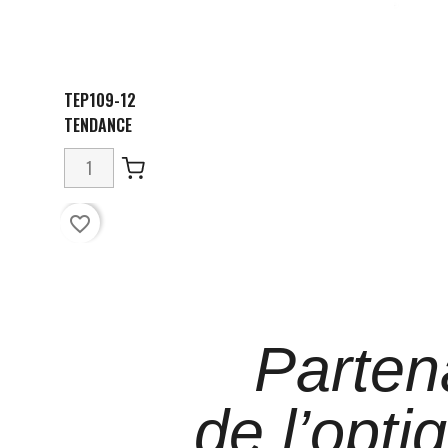
TEP109-12
TENDANCE
favorite_border
Parten
de l’opti