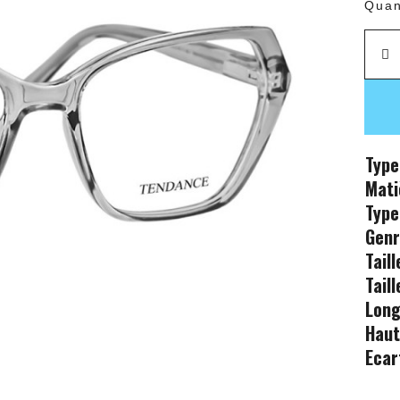
Quan
Type
Mati
Type
Gen
Tail
Tail
Long
Haut
Ecar