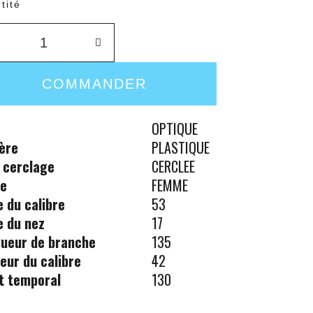
tité
COMMANDER
OPTIQUE
ère
PLASTIQUE
 cerclage
CERCLEE
re
FEMME
le du calibre
53
le du nez
17
ueur de branche
135
eur du calibre
42
t temporal
130