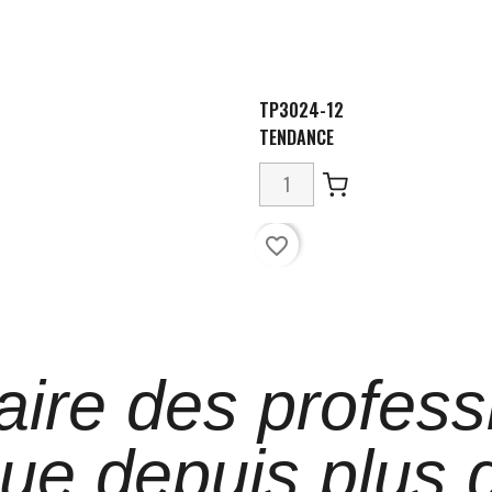
TP3024-12
TENDANCE
favorite_border
aire des profess
que depuis plus