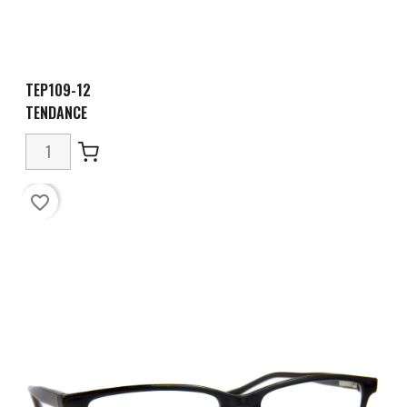
TEP109-12
TENDANCE
favorite_border