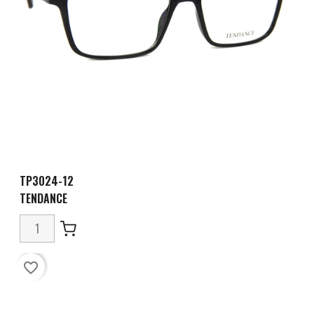
TP3024-12
TENDANCE
favorite_border