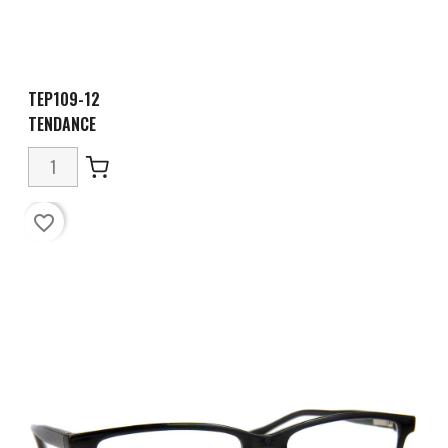
TEP109-12
TENDANCE
favorite_border