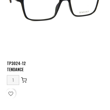
TP3024-12
TENDANCE
favorite_border