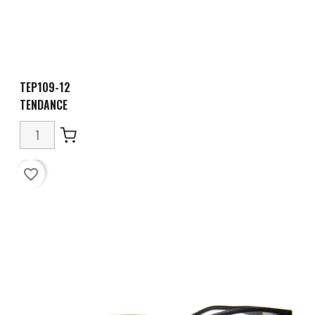
TEP109-12
TENDANCE
favorite_border