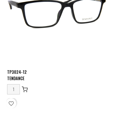
TP3024-12
TENDANCE
favorite_border