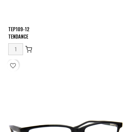
TEP109-12
TENDANCE
favorite_border