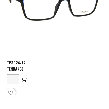
TP3024-12
TENDANCE
favorite_border