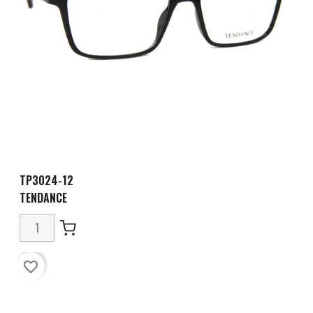
TP3024-12
TENDANCE
favorite_border