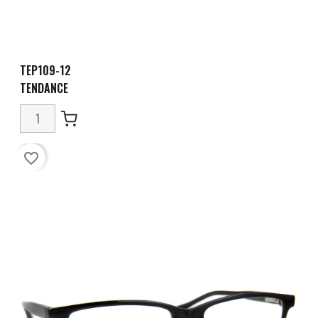
TEP109-12
TENDANCE
favorite_border