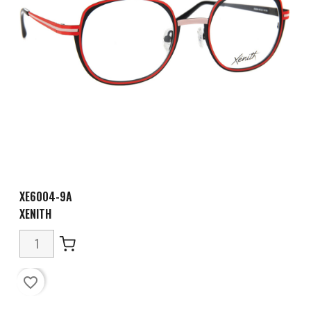
XE6004-9A
XENITH
favorite_border