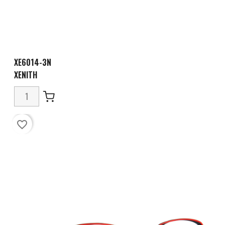
XE6014-3N
XENITH
favorite_border