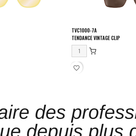
TVC1000-7A
TENDANCE VINTAGE CLIP
favorite_border
aire des profess
que depuis plus