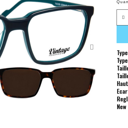
Quan
Type
Type
Tail
Tail
Haut
Ecar
Regl
New