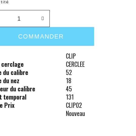
tité
COMMANDER
CLIP
 cerclage
CERCLEE
le du calibre
52
le du nez
18
eur du calibre
45
t temporal
131
e Prix
CLIP02
Nouveau