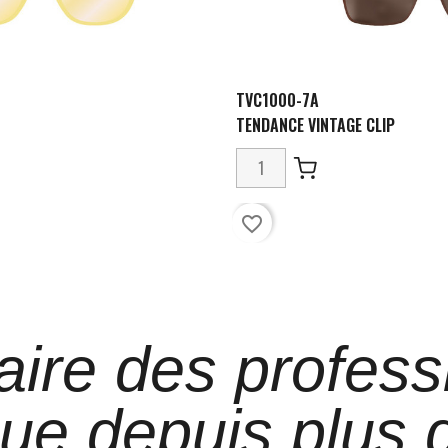
TVC1000-7A
TENDANCE VINTAGE CLIP
favorite_border
aire des profess
que depuis plus