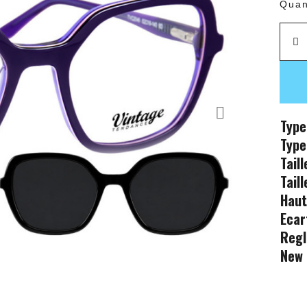
Quan
Type
Type
Tail
Tail
Haut
Ecar
Regl
New