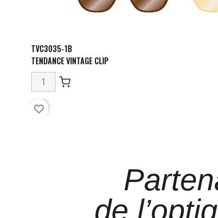
TVC3035-1B
TENDANCE VINTAGE CLIP
favorite_border
Parten
de l’opti