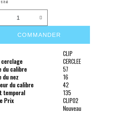
tité
COMMANDER
CLIP
 cerclage
CERCLEE
le du calibre
57
le du nez
16
eur du calibre
42
t temporal
135
e Prix
CLIP02
Nouveau