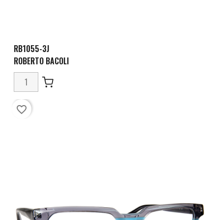
RB1055-3J
ROBERTO BACOLI
favorite_border