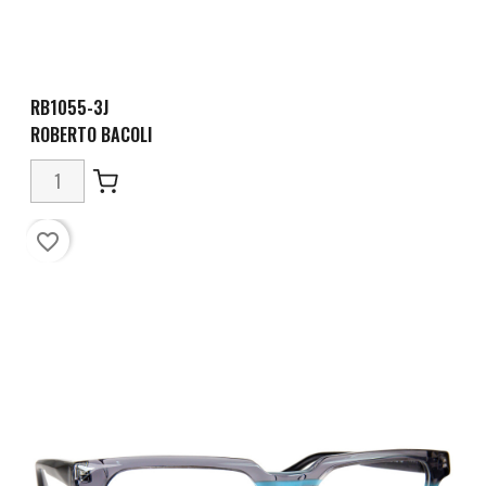
RB1055-3J
ROBERTO BACOLI
favorite_border