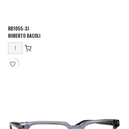
RB1055-3J
ROBERTO BACOLI
favorite_border