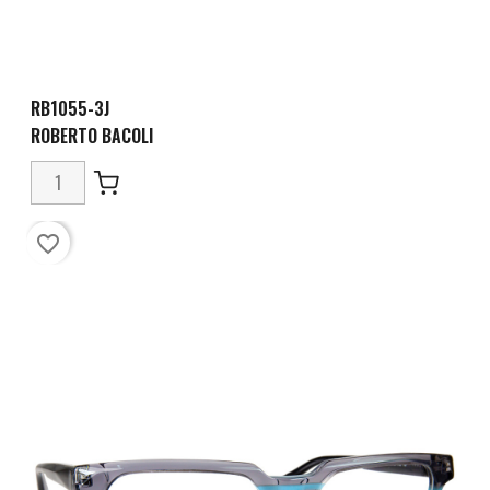
RB1055-3J
ROBERTO BACOLI
favorite_border