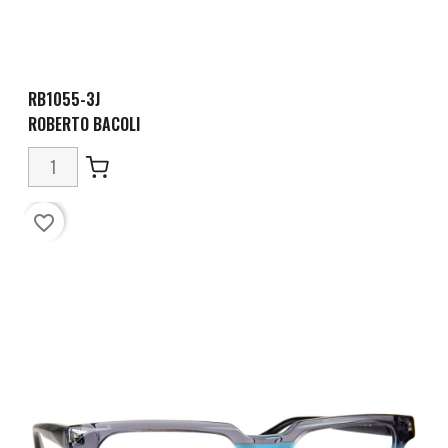
RB1055-3J
ROBERTO BACOLI
favorite_border