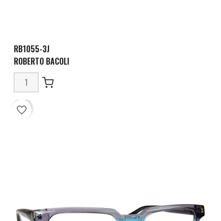
RB1055-3J
ROBERTO BACOLI
favorite_border