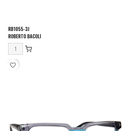
RB1055-3J
ROBERTO BACOLI
favorite_border