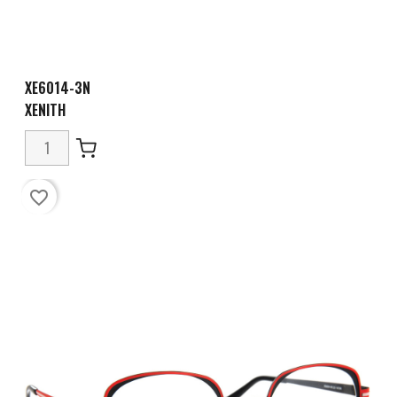
XE6014-3N
XENITH
favorite_border