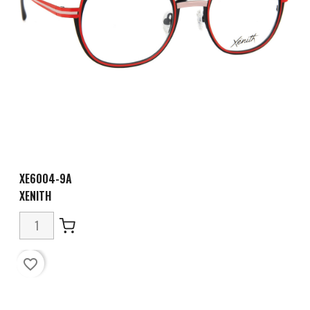
XE6004-9A
XENITH
favorite_border