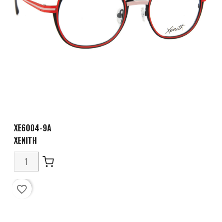
XE6004-9A
XENITH
favorite_border