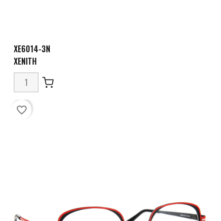
XE6014-3N
XENITH
favorite_border