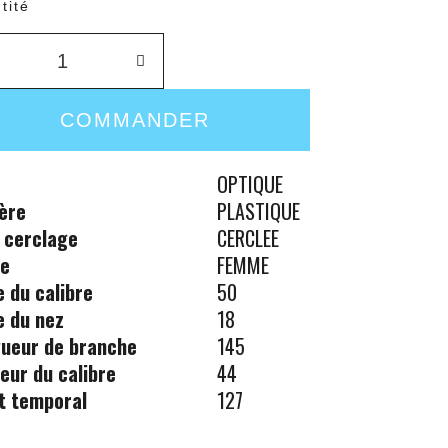
tité
COMMANDER
OPTIQUE
ère
PLASTIQUE
 cerclage
CERCLEE
re
FEMME
le du calibre
50
le du nez
18
ueur de branche
145
eur du calibre
44
t temporal
127