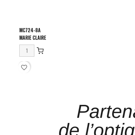
MC724-8A
MARIE CLAIRE
favorite_border
Parten
de l’opti