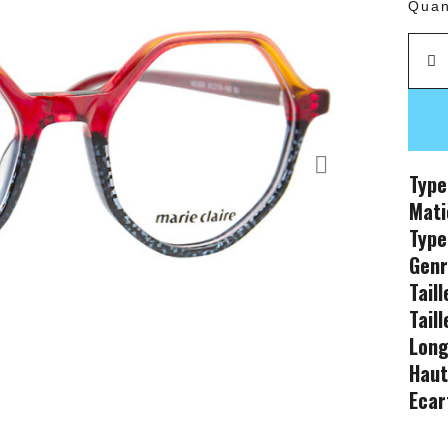
Quan
Type
Mati
Type
Gen
Tail
Tail
Long
Haut
Ecar