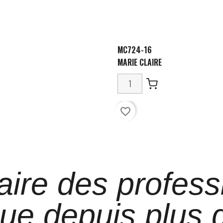
MC724-16
MARIE CLAIRE
favorite_border
aire des profess
que depuis plus