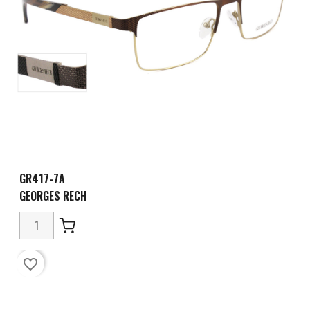
GR417-7A
GEORGES RECH
favorite_border