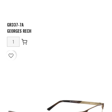
GR337-7A
GEORGES RECH
favorite_border