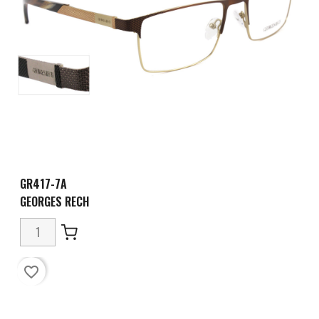
GR417-7A
GEORGES RECH
favorite_border