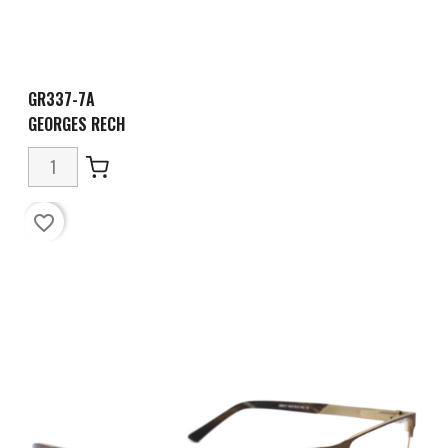
GR337-7A
GEORGES RECH
favorite_border