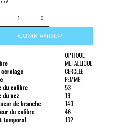
tité
COMMANDER
OPTIQUE
ère
METALLIQUE
 cerclage
CERCLEE
re
FEMME
le du calibre
53
le du nez
19
ueur de branche
140
eur du calibre
46
t temporal
132