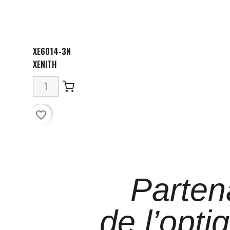
XE6014-3N
XENITH
favorite_border
Parten
de l’opti