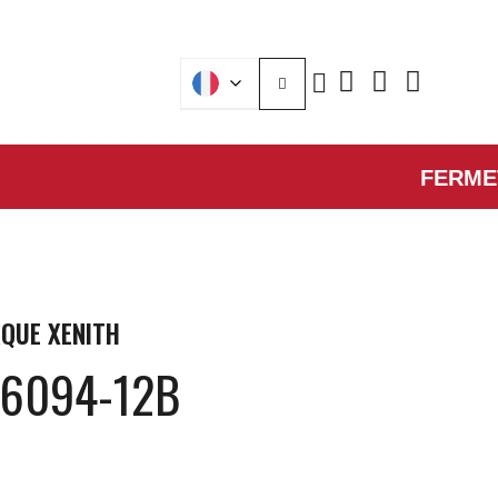
FERMETURE
QUE
XENITH
E6094-12B