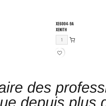
XE6004-9A
XENITH
favorite_border
aire des profess
que depuis plus