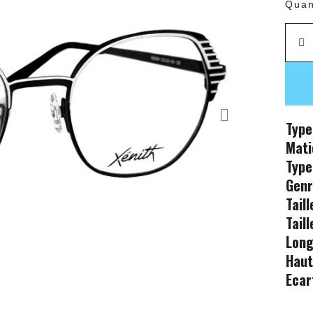
Quan
Type
Mati
Type
Gen
Tail
Tail
Long
Haut
Ecar