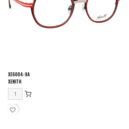
XE6004-9A
XENITH
favorite_border