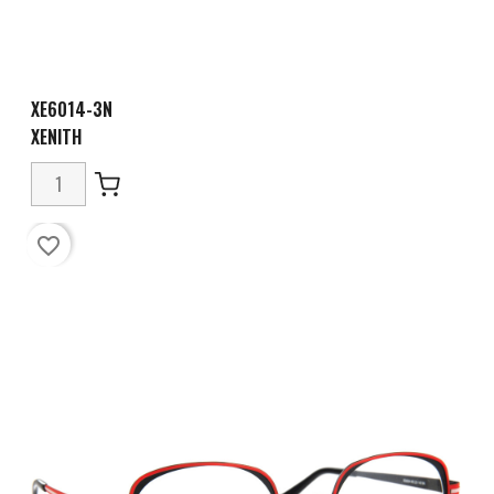
XE6014-3N
XENITH
favorite_border