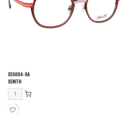
XE6004-9A
XENITH
favorite_border