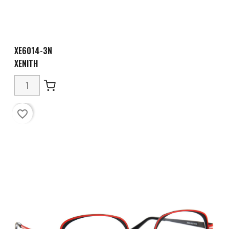
XE6014-3N
XENITH
favorite_border