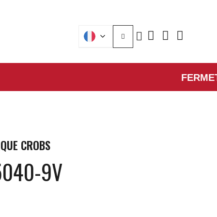
FERMETURE 
QUE
CROBS
5040-9V