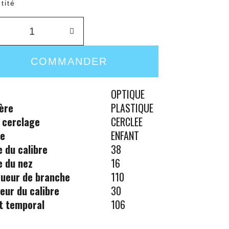
tité
COMMANDER
OPTIQUE
ère
PLASTIQUE
 cerclage
CERCLEE
re
ENFANT
le du calibre
38
le du nez
16
ueur de branche
110
eur du calibre
30
t temporal
106