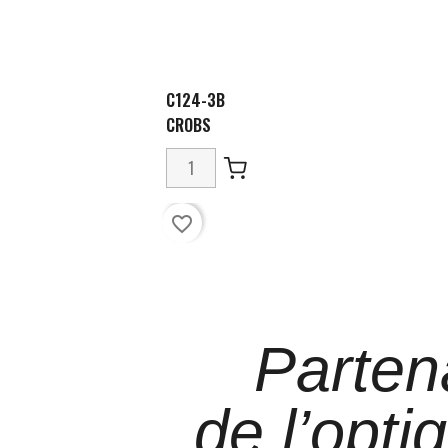
C124-3B
CROBS
favorite_border
Parten
de l’opti