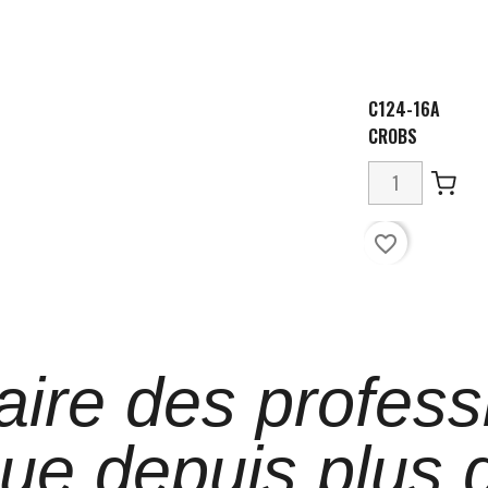
C124-16A
CROBS
favorite_border
aire des profess
que depuis plus