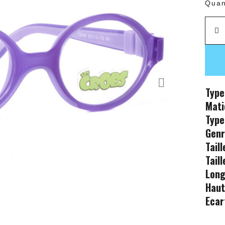
Quan
Type
Mati
Type
Gen
Tail
Tail
Long
Haut
Ecar