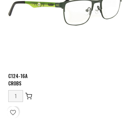
C124-16A
CROBS
favorite_border