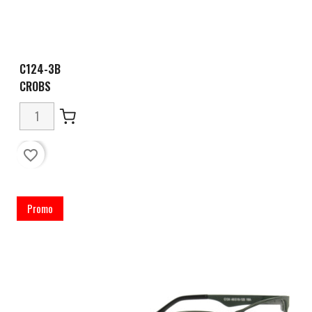
C124-3B
CROBS
favorite_border
Promo