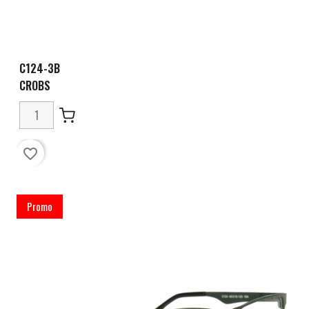
C124-3B
CROBS
favorite_border
Promo