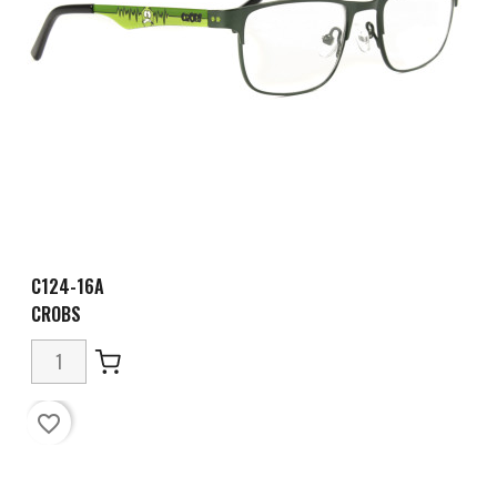
C124-16A
CROBS
favorite_border